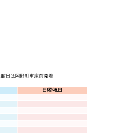
休館日は岡野町車庫前発着
日曜/祝日