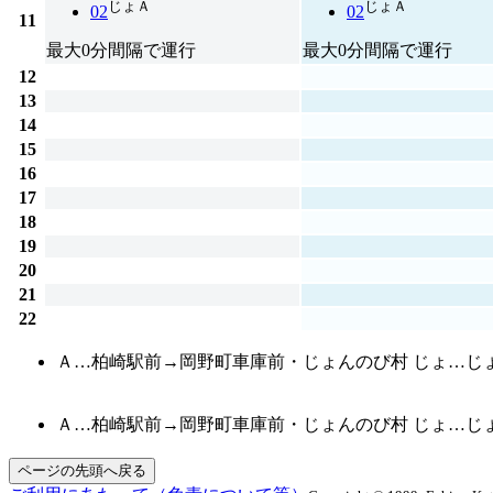
じょ
Ａ
じょ
Ａ
02
02
11
最大0分間隔で運行
最大0分間隔で運行
12
13
14
15
16
17
18
19
20
21
22
Ａ…柏崎駅前→岡野町車庫前・じょんのび村 じょ…じ
Ａ…柏崎駅前→岡野町車庫前・じょんのび村 じょ…じ
ページの先頭へ戻る