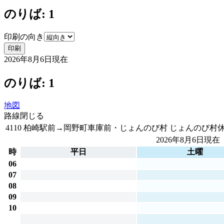
のりば: 1
印刷の向き
印刷
2026年8月6日
現在
のりば: 1
地図
路線
閉じる
4110 柏崎駅前→岡野町車庫前・じょんのび村
じょんのび村
2026年8月6日
現在
時
平日
土曜
06
07
08
09
10