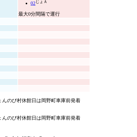
じょ
Ａ
02
最大0分間隔で運行
ょんのび村休館日は岡野町車庫前発着
ょんのび村休館日は岡野町車庫前発着