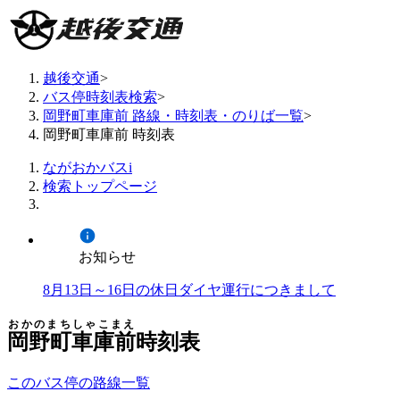
越後交通
>
バス停時刻表検索
>
岡野町車庫前 路線・時刻表・のりば一覧
>
岡野町車庫前 時刻表
ながおかバスi
検索トップページ
お知らせ
8月13日～16日の休日ダイヤ運行につきまして
おかのまちしゃこまえ
岡野町車庫前
時刻表
このバス停の路線一覧