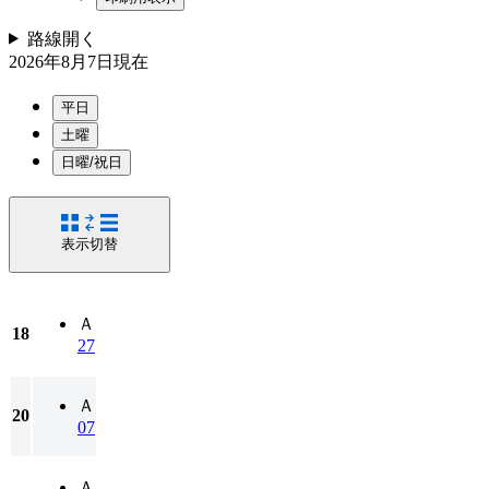
路線
開く
2026年8月7日
現在
平日
土曜
日曜/祝日
表示切替
Ａ
18
27
Ａ
20
07
Ａ