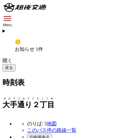
お知らせ 1件
開く
戻る
時刻表
おおてどおり２ちょうめ
大手通り２丁目
のりば: 5
地図
このバス停の路線一覧
印刷用表示