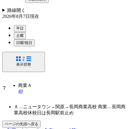
路線
開く
2026年8月7日
現在
平日
土曜
日曜/祝日
表示切替
商業
Ａ
7
49
Ａ…ニュータウン→関原→長岡商業高校 商業…長岡商
業高校休校日は長岡駅前止め
ページの先頭へ戻る