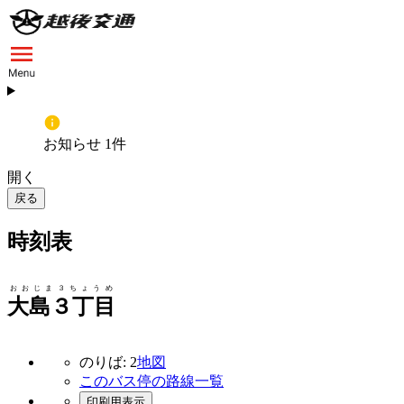
お知らせ 1件
開く
戻る
時刻表
おおじま３ちょうめ
大島３丁目
のりば: 2
地図
このバス停の路線一覧
印刷用表示