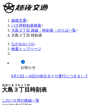
越後交通
>
バス停時刻表検索
>
大島３丁目 路線・時刻表・のりば一覧
>
大島３丁目 時刻表
ながおかバスi
検索トップページ
お知らせ
8月13日～16日の休日ダイヤ運行につきまして
おおじま３ちょうめ
大島３丁目
時刻表
このバス停の路線一覧