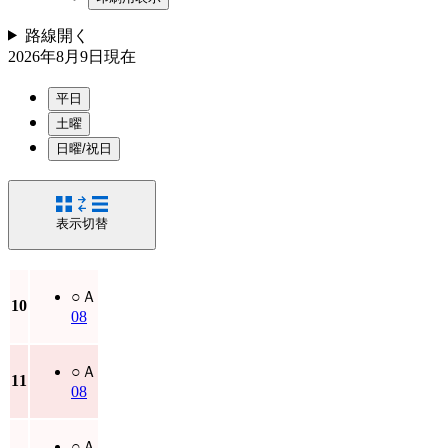
路線
開く
2026年8月9日
現在
平日
土曜
日曜/祝日
表示切替
○
Ａ
10
08
○
Ａ
11
08
○
Ａ