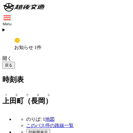
お知らせ 1件
開く
戻る
時刻表
うえだまち
上田町（長岡）
のりば: 1
地図
このバス停の路線一覧
印刷用表示