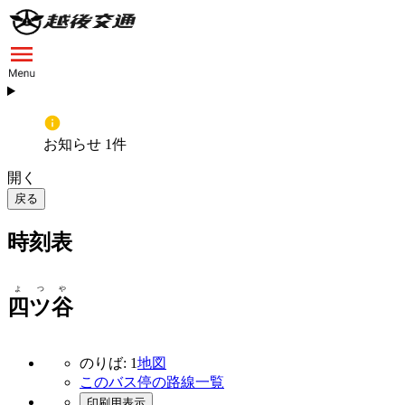
お知らせ 1件
開く
戻る
時刻表
よつや
四ツ谷
のりば: 1
地図
このバス停の路線一覧
印刷用表示