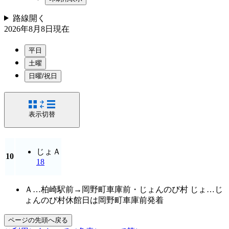
路線
開く
2026年8月8日
現在
平日
土曜
日曜/祝日
表示切替
じょ
Ａ
10
18
Ａ…柏崎駅前→岡野町車庫前・じょんのび村 じょ…じ
ょんのび村休館日は岡野町車庫前発着
ページの先頭へ戻る