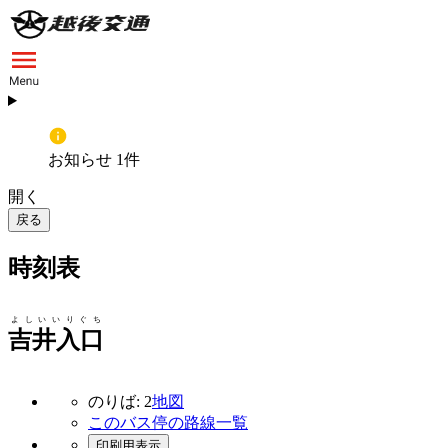
お知らせ 1件
開く
戻る
時刻表
よしいいりぐち
吉井入口
のりば: 2
地図
このバス停の路線一覧
印刷用表示