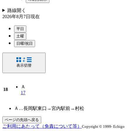
路線
開く
2026年8月7日
現在
平日
土曜
日曜/祝日
表示切替
Ａ
18
17
Ａ…長岡駅東口→宮内駅前→村松
ページの先頭へ戻る
ご利用にあたって（免責について等）
Copyright © 1999- Echigo