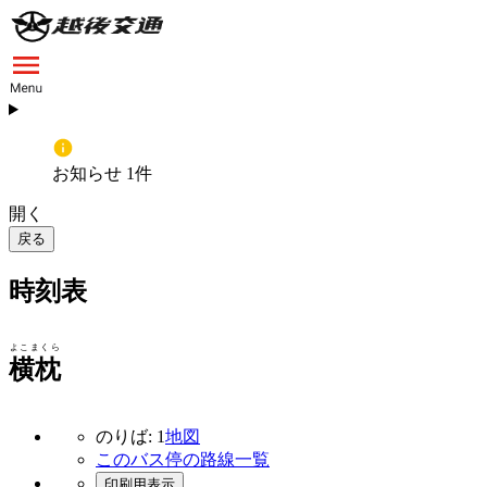
お知らせ 1件
開く
戻る
時刻表
よこまくら
横枕
のりば: 1
地図
このバス停の路線一覧
印刷用表示