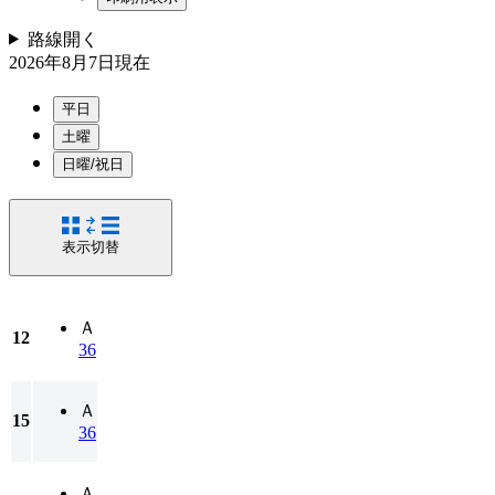
路線
開く
2026年8月7日
現在
平日
土曜
日曜/祝日
表示切替
Ａ
12
36
Ａ
15
36
Ａ