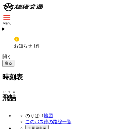
お知らせ 1件
開く
戻る
時刻表
ひづめ
飛詰
のりば: 1
地図
このバス停の路線一覧
印刷用表示