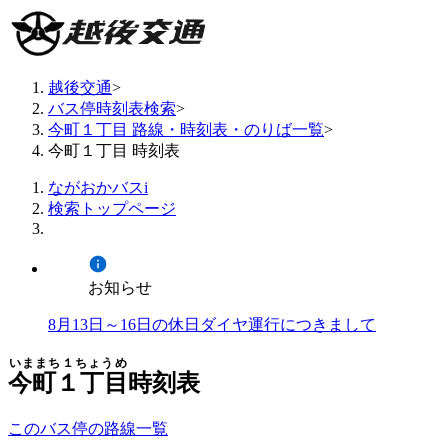
越後交通
>
バス停時刻表検索
>
今町１丁目 路線・時刻表・のりば一覧
>
今町１丁目 時刻表
ながおかバスi
検索トップページ
お知らせ
8月13日～16日の休日ダイヤ運行につきまして
いままち１ちょうめ
今町１丁目
時刻表
このバス停の路線一覧