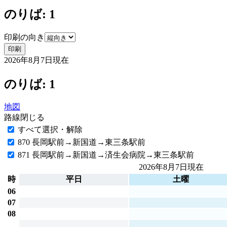
のりば: 1
印刷の向き
印刷
2026年8月7日
現在
のりば: 1
地図
路線
閉じる
すべて選択・解除
870 長岡駅前→新国道→東三条駅前
871 長岡駅前→新国道→済生会病院→東三条駅前
2026年8月7日
現在
時
平日
土曜
06
07
08