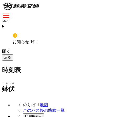
お知らせ 1件
開く
戻る
時刻表
はちぶせ
鉢伏
のりば: 1
地図
このバス停の路線一覧
印刷用表示