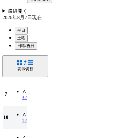
路線
開く
2026年8月7日
現在
平日
土曜
日曜/祝日
表示切替
Ａ
7
32
Ａ
10
12
Ａ