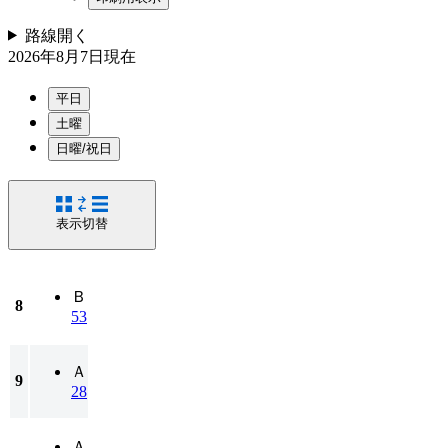
路線
開く
2026年8月7日
現在
平日
土曜
日曜/祝日
表示切替
Ｂ
8
53
Ａ
9
28
Ａ