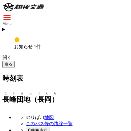
お知らせ 1件
開く
戻る
時刻表
ながみねだんち
長峰団地（長岡）
のりば: 1
地図
このバス停の路線一覧
印刷用表示