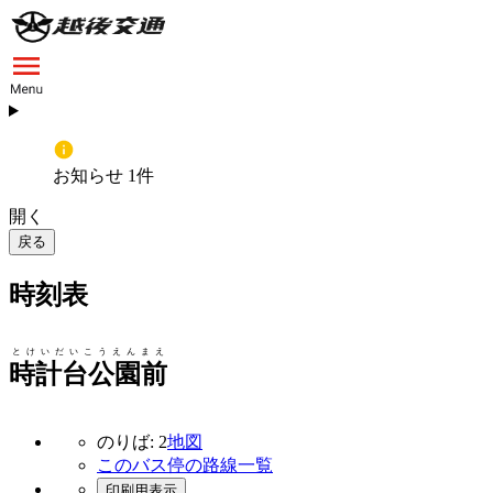
お知らせ 1件
開く
戻る
時刻表
とけいだいこうえんまえ
時計台公園前
のりば: 2
地図
このバス停の路線一覧
印刷用表示