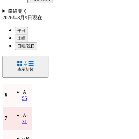
路線
開く
2026年8月9日
現在
平日
土曜
日曜/祝日
表示切替
Ａ
6
55
Ａ
7
31
○
Ｂ