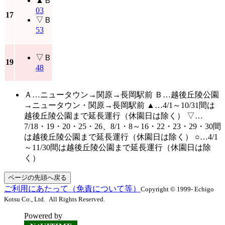
▲
Ｂ
03
17
▽
Ｂ
53
▽
Ｂ
19
48
Ａ…ニュータウン→関原→長岡駅前 Ｂ…越後丘陵公園
→ニュータウン・関原→長岡駅前 ▲…4/1～10/31間は
越後丘陵公園まで延長運行（休園日は除く） ▽…
7/18・19・20・25・26、8/1・8～16・22・23・29・30間
は越後丘陵公園まで延長運行（休園日は除く） ○…4/1
～11/30間は越後丘陵公園まで延長運行（休園日は除
く）
ページの先頭へ戻る
ご利用にあたって（免責について等）
Copyright © 1999- Echigo
Kotsu Co., Ltd. All Rights Reserved.
Powered by