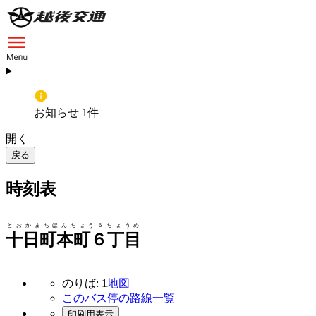
お知らせ 1件
開く
戻る
時刻表
とおかまちほんちょう６ちょうめ
十日町本町６丁目
のりば: 1
地図
このバス停の路線一覧
印刷用表示