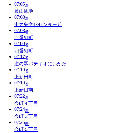
07:05
着
藤山団地
07:08
着
中之島文化センター前
07:08
着
二番組町
07:09
着
四番組町
07:17
着
道の駅パティオにいがた
07:19
着
上新田町
07:19
着
上新田南
07:22
着
今町４丁目
07:24
着
今町３丁目
07:26
着
今町５丁目