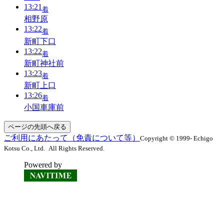
13:21
着
相野原
13:22
着
新町下口
13:22
着
新町神社前
13:23
着
新町上口
13:26
着
小国車庫前
ページの先頭へ戻る
ご利用にあたって（免責について等）
Copyright © 1999- Echigo
Kotsu Co., Ltd. All Rights Reserved.
Powered by