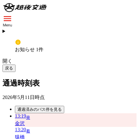
お知らせ 1件
開く
戻る
通過時刻表
2026年5月11日
時点
通過済みのバス停を見る
13:19
発
金沢
13:20
着
猿橋