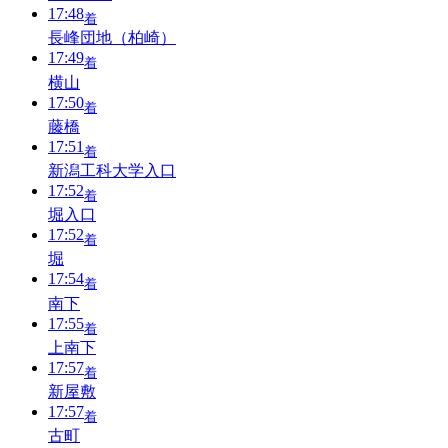
17:48
着
長峰団地（柏崎）
17:49
着
横山
17:50
着
藤橋
17:51
着
新潟工科大学入口
17:52
着
堀入口
17:52
着
堀
17:54
着
南下
17:55
着
上南下
17:57
着
新屋敷
17:57
着
古町