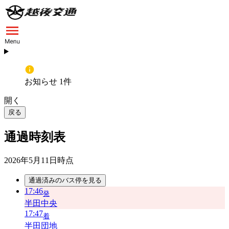
お知らせ 1件
開く
戻る
通過時刻表
2026年5月11日
時点
通過済みのバス停を見る
17:46
発
半田中央
17:47
着
半田団地