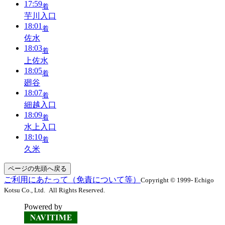
17:59
着
芋川入口
18:01
着
佐水
18:03
着
上佐水
18:05
着
廻谷
18:07
着
細越入口
18:09
着
水上入口
18:10
着
久米
ページの先頭へ戻る
ご利用にあたって（免責について等）
Copyright © 1999- Echigo
Kotsu Co., Ltd. All Rights Reserved.
Powered by