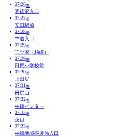
07:26
着
明後沢入口
07:27
着
安田駅前
07:28
着
中道入口
07:29
着
三ツ家（柏崎）
07:29
着
田尻小学校前
07:30
着
上田尻
07:31
着
田尻山
07:32
着
柏崎インター
07:32
着
茨目
07:33
着
柏崎地域振興局入口