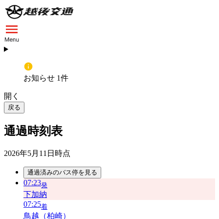
お知らせ 1件
開く
戻る
通過時刻表
2026年5月11日
時点
通過済みのバス停を見る
07:23
発
下加納
07:25
着
鳥越（柏崎）