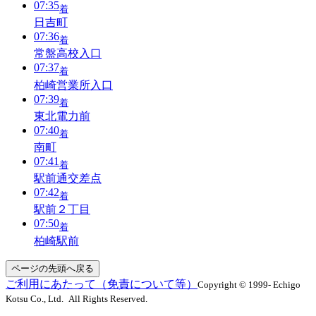
07:35
着
日吉町
07:36
着
常盤高校入口
07:37
着
柏崎営業所入口
07:39
着
東北電力前
07:40
着
南町
07:41
着
駅前通交差点
07:42
着
駅前２丁目
07:50
着
柏崎駅前
ページの先頭へ戻る
ご利用にあたって（免責について等）
Copyright © 1999- Echigo
Kotsu Co., Ltd. All Rights Reserved.