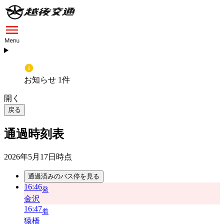
お知らせ 1件
開く
戻る
通過時刻表
2026年5月17日
時点
通過済みのバス停を見る
16:46
発
金沢
16:47
着
猿橋