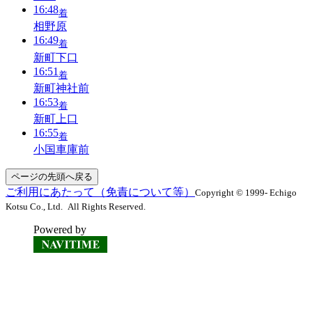
16:48
着
相野原
16:49
着
新町下口
16:51
着
新町神社前
16:53
着
新町上口
16:55
着
小国車庫前
ページの先頭へ戻る
ご利用にあたって（免責について等）
Copyright © 1999- Echigo
Kotsu Co., Ltd. All Rights Reserved.
Powered by