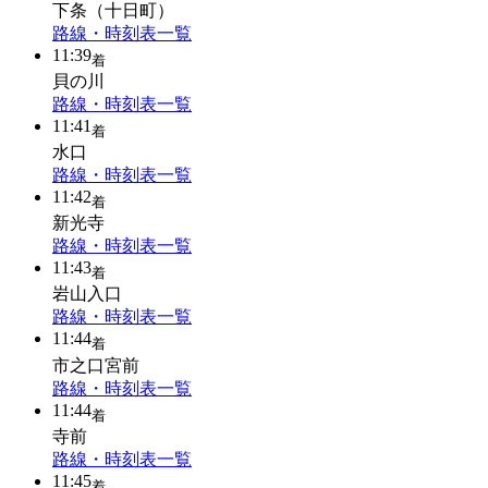
下条（十日町）
路線・時刻表一覧
11:39
着
貝の川
路線・時刻表一覧
11:41
着
水口
路線・時刻表一覧
11:42
着
新光寺
路線・時刻表一覧
11:43
着
岩山入口
路線・時刻表一覧
11:44
着
市之口宮前
路線・時刻表一覧
11:44
着
寺前
路線・時刻表一覧
11:45
着