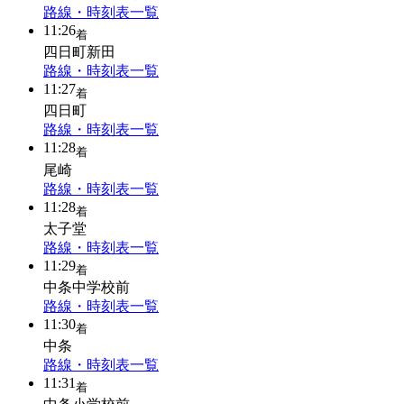
路線・時刻表一覧
11:26
着
四日町新田
路線・時刻表一覧
11:27
着
四日町
路線・時刻表一覧
11:28
着
尾崎
路線・時刻表一覧
11:28
着
太子堂
路線・時刻表一覧
11:29
着
中条中学校前
路線・時刻表一覧
11:30
着
中条
路線・時刻表一覧
11:31
着