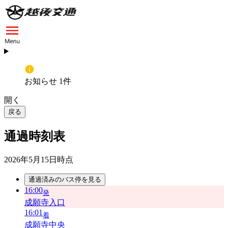
お知らせ 1件
開く
戻る
通過時刻表
2026年5月15日
時点
通過済みのバス停を見る
16:00
発
成願寺入口
16:01
着
成願寺中央