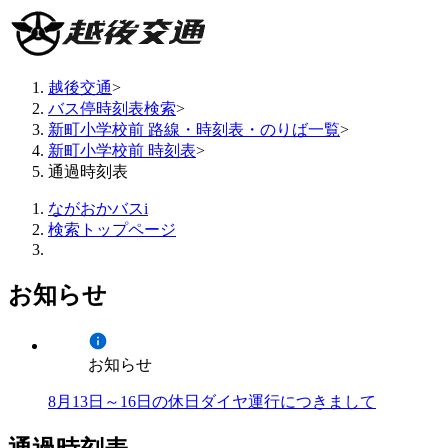
越後交通
>
バス停時刻表検索
>
新町小学校前 路線・時刻表・のりば一覧
>
新町小学校前 時刻表
>
通過時刻表
ながおかバスi
検索トップページ
お知らせ
お知らせ
8月13日～16日の休日ダイヤ運行につきまして