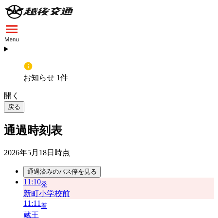
お知らせ 1件
開く
戻る
通過時刻表
2026年5月18日
時点
通過済みのバス停を見る
11:10
発
新町小学校前
11:11
着
蔵王