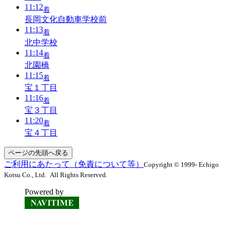
11:12
着
長岡文化自動車学校前
11:13
着
北中学校
11:14
着
北園橋
11:15
着
宝１丁目
11:16
着
宝３丁目
11:20
着
宝４丁目
ページの先頭へ戻る
ご利用にあたって（免責について等）
Copyright © 1999- Echigo
Kotsu Co., Ltd. All Rights Reserved.
Powered by