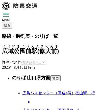
戻る
路線・時刻表・のりば一覧
こういきこうえんまええき
広域公園前駅(修大前)
降車バス停
2025年8月12日
時点
のりば 山口県方面
地図
広島バスセンター（高速4号）徳山駅 行