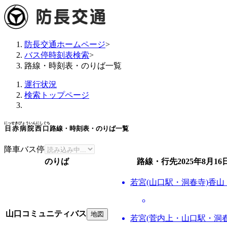
防長交通ホームページ
>
バス停時刻表検索
>
路線・時刻表・のりば一覧
運行状況
検索トップページ
にっせきびょういんにしぐち
日赤病院西口
路線・時刻表・のりば一覧
降車バス停
のりば
路線・行先
2025年8月16
若宮(山口駅・洞春寺)香山
山口コミュニティバス
地図
若宮(菅内上・山口駅・洞