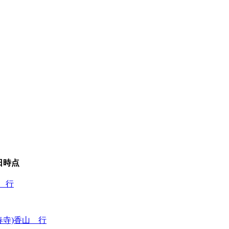
日
時点
 行
春寺)香山 行