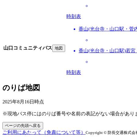
時刻表
香山(光台寺・山口駅・菅
山口コミュニティバス
地図
香山(光台寺・山口駅)若宮
時刻表
のりば地図
2025年8月16日
時点
※現地バス停にはのりば番号や名前の表記がない場合があり
ページの先頭へ戻る
ご利用にあたって（免責について等）
Copyright © 防長交通株式会社 All