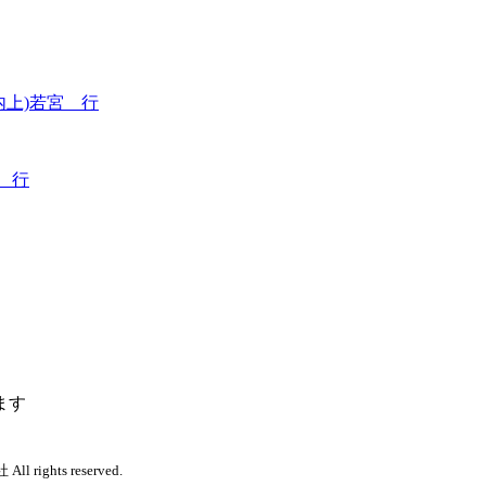
内上)若宮 行
 行
ます
 rights reserved.