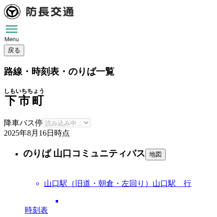
戻る
路線・時刻表・のりば一覧
しもいちちょう
下市町
降車バス停
2025年8月16日
時点
のりば 山口コミュニティバス
地図
山口駅（旧道・朝倉・左回り）山口駅 行
時刻表