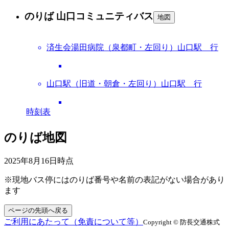
のりば 山口コミュニティバス
地図
済生会湯田病院（泉都町・左回り）山口駅 行
山口駅（旧道・朝倉・左回り）山口駅 行
時刻表
のりば地図
2025年8月16日
時点
※現地バス停にはのりば番号や名前の表記がない場合があり
ます
ページの先頭へ戻る
ご利用にあたって（免責について等）
Copyright © 防長交通株式