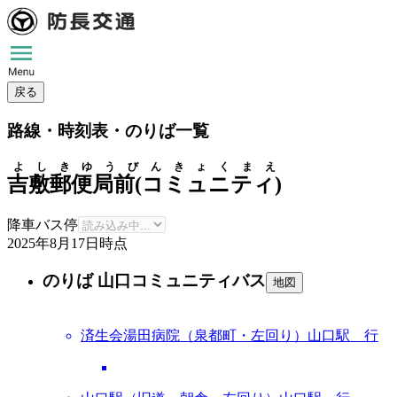
戻る
路線・時刻表・のりば一覧
よしきゆうびんきょくまえ
吉敷郵便局前(コミュニティ)
降車バス停
2025年8月17日
時点
のりば 山口コミュニティバス
地図
済生会湯田病院（泉都町・左回り）山口駅 行