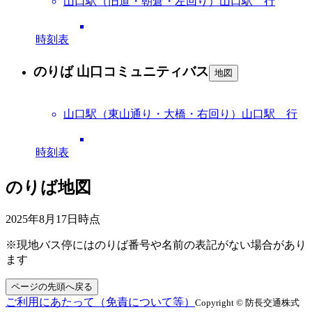
山口駅（旧道・朝倉・左回り）山口駅 行
時刻表
のりば 山口コミュニティバス
地図
山口駅（東山通り・大橋・右回り）山口駅 行
時刻表
のりば地図
2025年8月17日
時点
※現地バス停にはのりば番号や名前の表記がない場合があり
ます
ページの先頭へ戻る
ご利用にあたって（免責について等）
Copyright © 防長交通株式