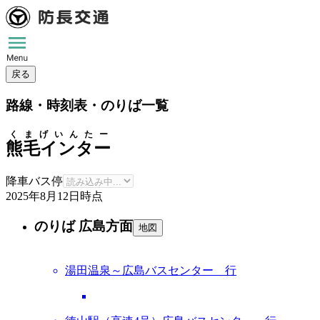
戻る
路線・時刻表・のりば一覧
くまげいんたー
熊毛インター
降車バス停
2025年8月12日
時点
のりば 広島方面
地図
湯田温泉～広島バスセンター 行