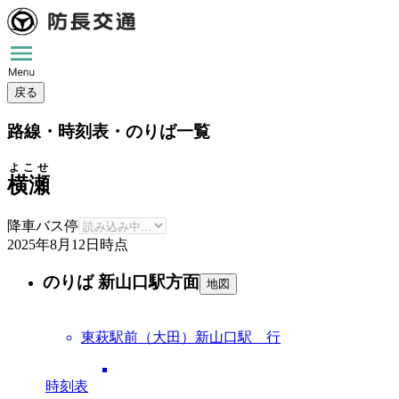
戻る
路線・時刻表・のりば一覧
よこせ
横瀬
降車バス停
2025年8月12日
時点
のりば 新山口駅方面
地図
東萩駅前（大田）新山口駅 行
時刻表