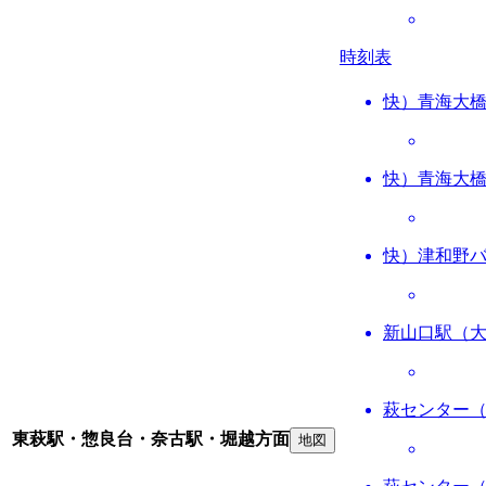
時刻表
快）青海大
快）青海大
快）津和野
新山口駅（
萩センター
東萩駅・惣良台・奈古駅・堀越方面
地図