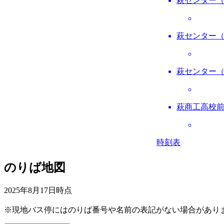
萩センター
萩センター
萩センター
萩商工高校
時刻表
のりば地図
2025年8月17日
時点
※現地バス停にはのりば番号や名前の表記がない場合があり