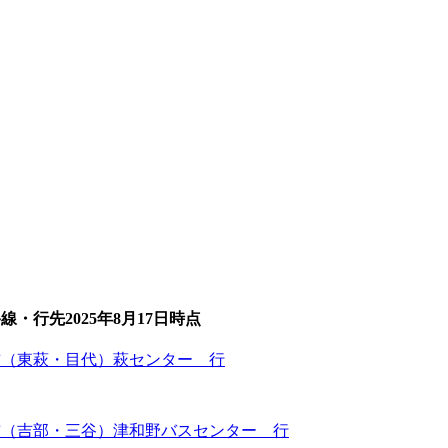
路線・行先
2025年8月17日
時点
前（東萩・目代）萩センター 行
前（吉部・三谷）津和野バスセンター 行