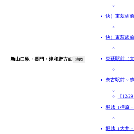
快）東萩駅
快）東萩駅
東萩駅前（
新山口駅・長門・津和野方面
地図
奈古駅前～
【12/
堀越（押原
堀越（大井