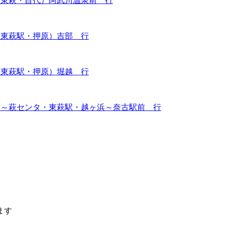
（東萩・目代）阿武川温泉前 行
（東萩駅・押原）吉部 行
（東萩駅・押原）堀越 行
前～萩センタ・東萩駅・越ヶ浜～奈古駅前 行
ます