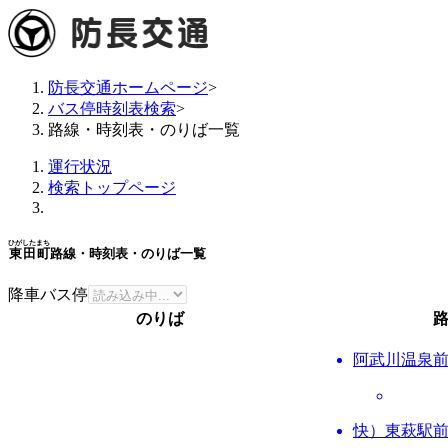
防長交通ホームページ
>
バス停時刻表検索
>
路線・時刻表・のりば一覧
運行状況
検索トップページ
ひがしたまち
東田町
路線・時刻表・のりば一覧
降車バス停
のりば
阿武川温泉
快）東萩駅