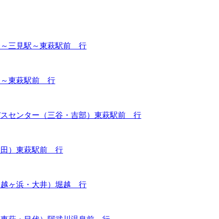
橋～三見駅～東萩駅前 行
橋～東萩駅前 行
バスセンター（三谷・吉部）東萩駅前 行
大田）東萩駅前 行
（越ヶ浜・大井）堀越 行