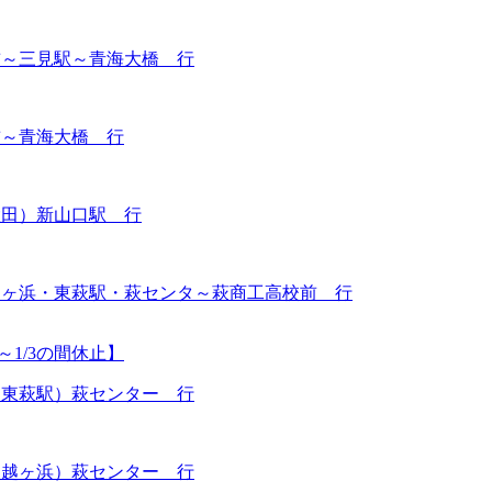
前～三見駅～青海大橋 行
前～青海大橋 行
大田）新山口駅 行
越ヶ浜・東萩駅・萩センタ～萩商工高校前 行
29～1/3の間休止】
・東萩駅）萩センター 行
・越ヶ浜）萩センター 行