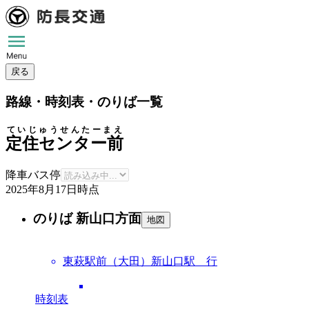
戻る
路線・時刻表・のりば一覧
ていじゅうせんたーまえ
定住センター前
降車バス停
2025年8月17日
時点
のりば 新山口方面
地図
東萩駅前（大田）新山口駅 行
時刻表