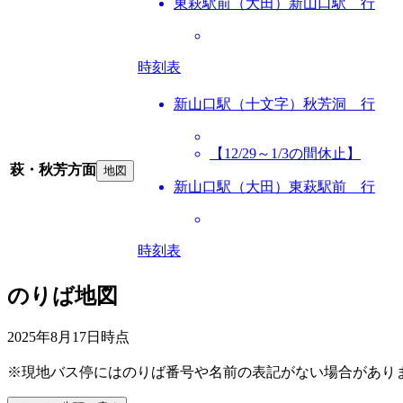
東萩駅前（大田）新山口駅 行
時刻表
新山口駅（十文字）秋芳洞 行
【12/29～1/3の間休止】
萩・秋芳方面
地図
新山口駅（大田）東萩駅前 行
時刻表
のりば地図
2025年8月17日
時点
※現地バス停にはのりば番号や名前の表記がない場合があり