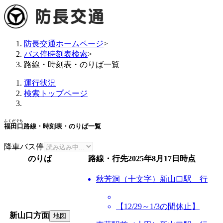
防長交通ホームページ
>
バス停時刻表検索
>
路線・時刻表・のりば一覧
運行状況
検索トップページ
ふくだぐち
福田口
路線・時刻表・のりば一覧
降車バス停
のりば
路線・行先
2025年8月17日
時点
秋芳洞（十文字）新山口駅 行
【12/29～1/3の間休止】
新山口方面
地図