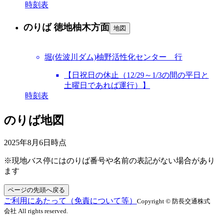
時刻表
のりば 徳地柚木方面
地図
堀(佐波川ダム)柚野活性化センター 行
【日祝日の休止（12/29～1/3の間の平日と
土曜日であれば運行）】
時刻表
のりば地図
2025年8月6日
時点
※現地バス停にはのりば番号や名前の表記がない場合があり
ます
ページの先頭へ戻る
ご利用にあたって（免責について等）
Copyright © 防長交通株式
会社 All rights reserved.