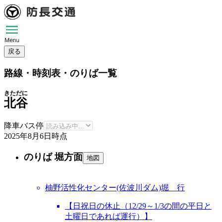
戻る
路線・時刻表・のりば一覧
きただに
北谷
降車バス停
2025年8月6日
時点
のりば 堀方面
地図
柚野活性化センター(佐波川ダム)堀 行
【日祝日の休止（12/29～1/3の間の平日と
土曜日であれば運行）】