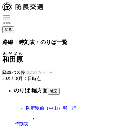
戻る
路線・時刻表・のりば一覧
わだばら
和田原
降車バス停
2025年8月15日
時点
のりば 堀方面
地図
防府駅前（中山）堀 行
時刻表