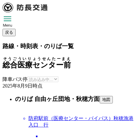
戻る
路線・時刻表・のりば一覧
そうごういりょうせんたーまえ
総合医療センター前
降車バス停
2025年8月9日
時点
のりば 自由ヶ丘団地・秋穂方面
地図
防府駅前（医療センター・バイパス）秋穂漁港
入口 行