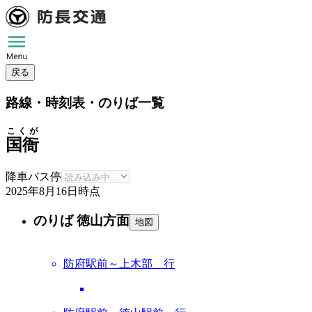
戻る
路線・時刻表・のりば一覧
こくが
国衙
降車バス停
2025年8月16日
時点
のりば 徳山方面
地図
防府駅前～上木部 行