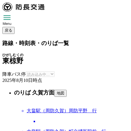
戻る
路線・時刻表・のりば一覧
ひがしむくの
東椋野
降車バス停
2025年8月10日
時点
のりば 久賀方面
地図
大畠駅（周防久賀）周防平野 行