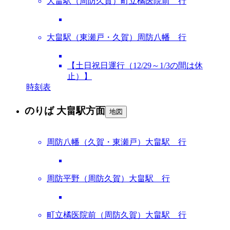
大畠駅（周防久賀）町立橘医院前 行
大畠駅（東瀬戸・久賀）周防八幡 行
【土日祝日運行（12/29～1/3の間は休
止）】
時刻表
のりば 大畠駅方面
地図
周防八幡（久賀・東瀬戸）大畠駅 行
周防平野（周防久賀）大畠駅 行
町立橘医院前（周防久賀）大畠駅 行