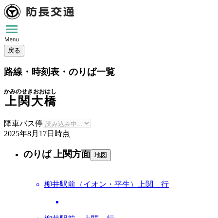
戻る
路線・時刻表・のりば一覧
かみのせきおおはし
上関大橋
降車バス停
2025年8月17日
時点
のりば 上関方面
地図
柳井駅前（イオン・平生）上関 行