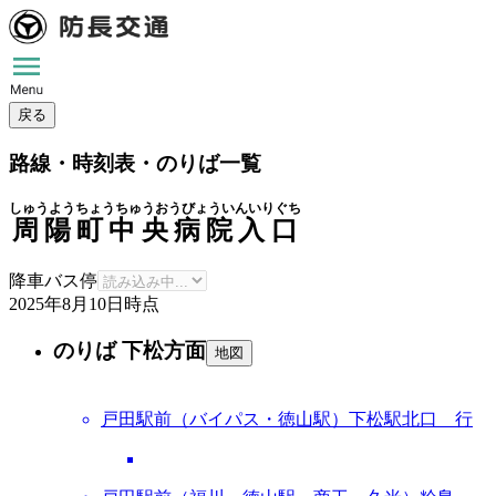
戻る
路線・時刻表・のりば一覧
しゅうようちょうちゅうおうびょういんいりぐち
周陽町中央病院入口
降車バス停
2025年8月10日
時点
のりば 下松方面
地図
戸田駅前（バイパス・徳山駅）下松駅北口 行