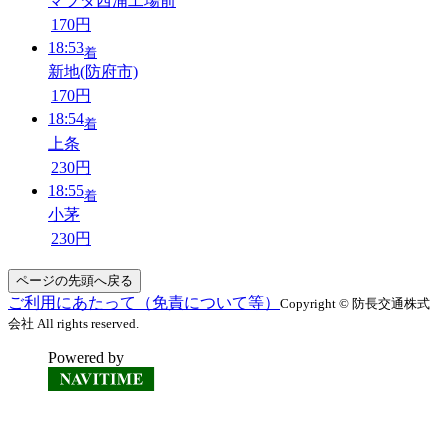
マツダ西浦工場前
170円
18:53
着
新地(防府市)
170円
18:54
着
上条
230円
18:55
着
小茅
230円
ページの先頭へ戻る
ご利用にあたって（免責について等）
Copyright © 防長交通株式
会社 All rights reserved.
Powered by