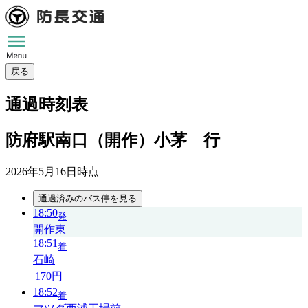
戻る
通過時刻表
防府駅南口（開作）小茅 行
2026年5月16日
時点
通過済みのバス停を見る
18:50
発
開作東
18:51
着
石崎
170円
18:52
着