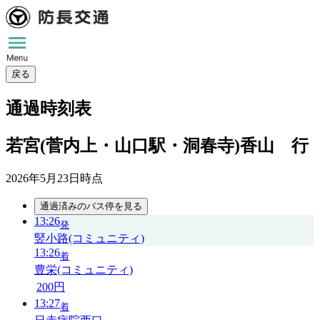
戻る
通過時刻表
若宮(菅内上・山口駅・洞春寺)香山 行
2026年5月23日
時点
通過済みのバス停を見る
13:26
発
竪小路(コミュニティ)
13:26
着
豊栄(コミュニティ)
200円
13:27
着