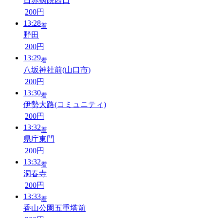
日赤病院西口
200円
13:28
着
野田
200円
13:29
着
八坂神社前(山口市)
200円
13:30
着
伊勢大路(コミュニティ)
200円
13:32
着
県庁東門
200円
13:32
着
洞春寺
200円
13:33
着
香山公園五重塔前