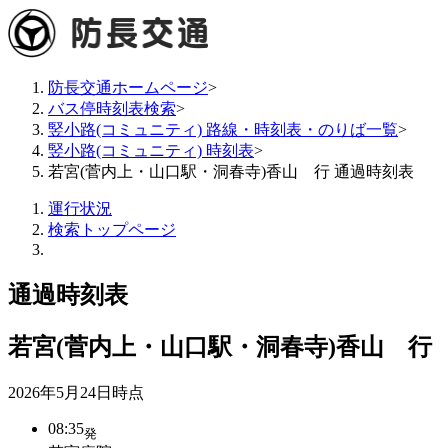
防長交通ホームページ
>
バス停時刻表検索
>
竪小路(コミュニティ) 路線・時刻表・のりば一覧
>
竪小路(コミュニティ) 時刻表
>
若宮(菅内上・山口駅・洞春寺)香山 行 通過時刻表
運行状況
検索トップページ
通過時刻表
若宮(菅内上・山口駅・洞春寺)香山 行
2026年5月24日
時点
08:35
発