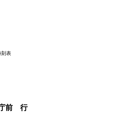
時刻表
庁前 行