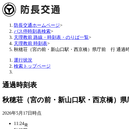
防長交通ホームページ
>
バス停時刻表検索
>
天理教前 路線・時刻表・のりば一覧
>
天理教前 時刻表
>
秋穂荘（宮の前・新山口駅・西京橋）県庁前 行 通過
運行状況
検索トップページ
通過時刻表
秋穂荘（宮の前・新山口駅・西京橋）県
2026年5月17日
時点
11:24
発