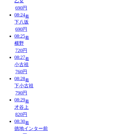
乙女
690円
08:24
着
下八坂
690円
08:25
着
横野
720円
08:27
着
小古祖
760円
08:28
着
下小古祖
790円
08:29
着
才谷上
820円
08:30
着
徳地インター前