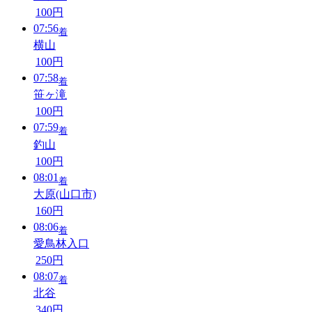
100円
07:56
着
横山
100円
07:58
着
笹ヶ滝
100円
07:59
着
釣山
100円
08:01
着
大原(山口市)
160円
08:06
着
愛鳥林入口
250円
08:07
着
北谷
340円