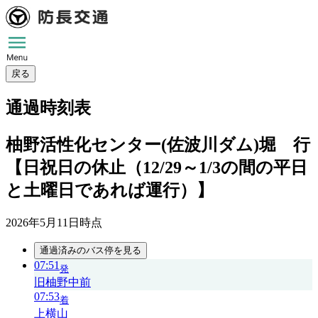
戻る
通過時刻表
柚野活性化センター(佐波川ダム)堀 行
【日祝日の休止（12/29～1/3の間の平日
と土曜日であれば運行）】
2026年5月11日
時点
通過済みのバス停を見る
07:51
発
旧柚野中前
07:53
着
上横山