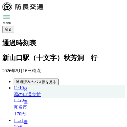
戻る
通過時刻表
新山口駅（十文字）秋芳洞 行
2026年5月16日
時点
通過済みのバス停を見る
11:19
発
湯の口温泉前
11:20
着
真名市
170円
11:21
着