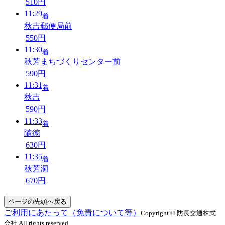
510円
11:29
着
秋吉郵便局前
550円
11:30
着
秋芳まちづくりセンター前
590円
11:31
着
秋吉
590円
11:33
着
隨徳
630円
11:35
着
秋芳洞
670円
ページの先頭へ戻る
ご利用にあたって（免責について等）
Copyright © 防長交通株式
会社 All rights reserved.