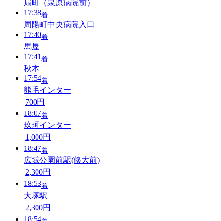
扇町（泉原病院前）
17:38
着
周陽町中央病院入口
17:40
着
馬屋
17:41
着
秋本
17:54
着
熊毛インター
700円
18:07
着
玖珂インター
1,000円
18:47
着
広域公園前駅(修大前)
2,300円
18:53
着
大塚駅
2,300円
18:54