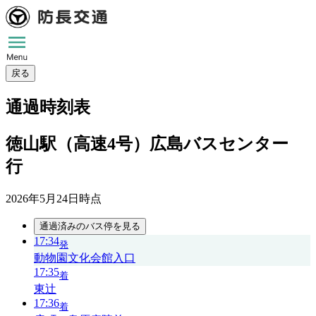
戻る
通過時刻表
徳山駅（高速4号）広島バスセンター
行
2026年5月24日
時点
通過済みのバス停を見る
17:34
発
動物園文化会館入口
17:35
着
東辻
17:36
着