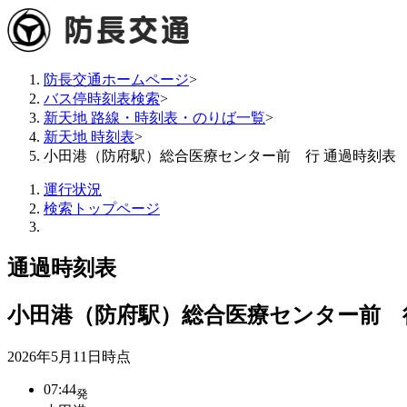
防長交通ホームページ
>
バス停時刻表検索
>
新天地 路線・時刻表・のりば一覧
>
新天地 時刻表
>
小田港（防府駅）総合医療センター前 行 通過時刻表
運行状況
検索トップページ
通過時刻表
小田港（防府駅）総合医療センター前 
2026年5月11日
時点
07:44
発