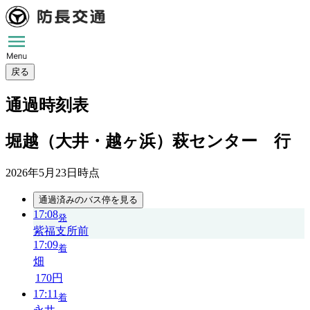
戻る
通過時刻表
堀越（大井・越ヶ浜）萩センター 行
2026年5月23日
時点
通過済みのバス停を見る
17:08
発
紫福支所前
17:09
着
畑
170円
17:11
着