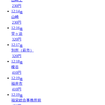
山崎上
230円
12:14
着
山崎
230円
12:16
着
堂ヶ迫
320円
12:17
着
別所（萩市）
320円
12:18
着
榎谷
410円
12:19
着
福井市
410円
12:19
着
福栄総合事務所前