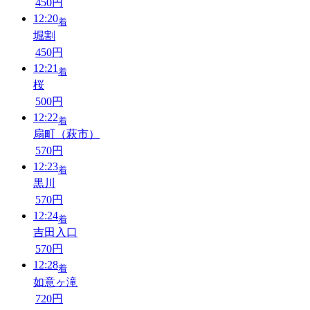
450円
12:20
着
堀割
450円
12:21
着
桜
500円
12:22
着
扇町（萩市）
570円
12:23
着
黒川
570円
12:24
着
吉田入口
570円
12:28
着
如意ヶ滝
720円