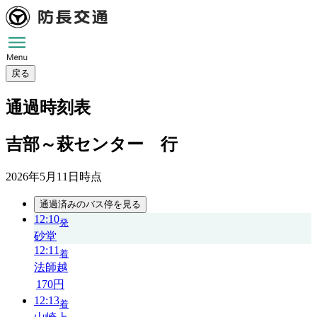
戻る
通過時刻表
吉部～萩センター 行
2026年5月11日
時点
通過済みのバス停を見る
12:10
発
砂堂
12:11
着
法師越
170円
12:13
着