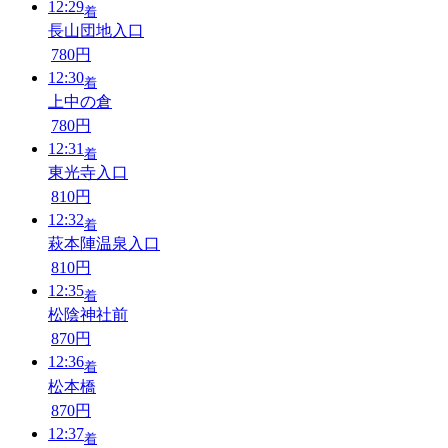
12:29
着
長山団地入口
780円
12:30
着
上中の倉
780円
12:31
着
東光寺入口
810円
12:32
着
萩本陣温泉入口
810円
12:35
着
松陰神社前
870円
12:36
着
松本橋
870円
12:37
着