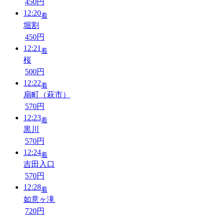
450円
12:20
着
堀割
450円
12:21
着
桜
500円
12:22
着
扇町（萩市）
570円
12:23
着
黒川
570円
12:24
着
吉田入口
570円
12:28
着
如意ヶ滝
720円