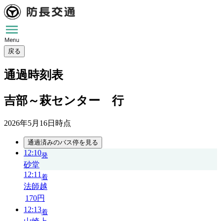
戻る
通過時刻表
吉部～萩センター 行
2026年5月16日
時点
通過済みのバス停を見る
12:10
発
砂堂
12:11
着
法師越
170円
12:13
着