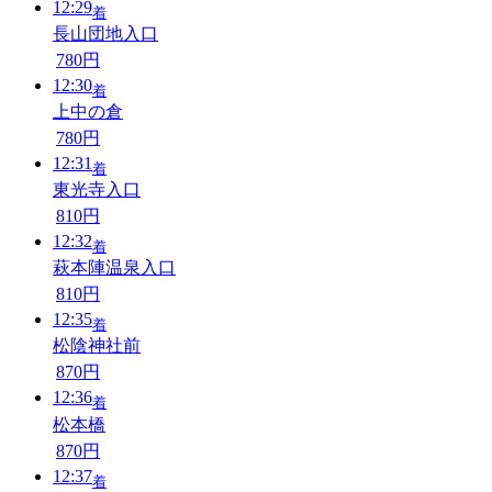
12:29
着
長山団地入口
780円
12:30
着
上中の倉
780円
12:31
着
東光寺入口
810円
12:32
着
萩本陣温泉入口
810円
12:35
着
松陰神社前
870円
12:36
着
松本橋
870円
12:37
着