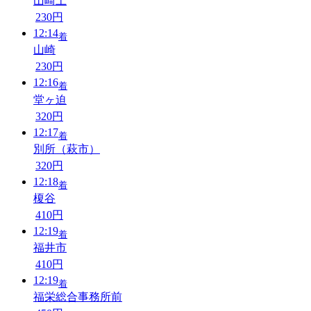
山崎上
230円
12:14
着
山崎
230円
12:16
着
堂ヶ迫
320円
12:17
着
別所（萩市）
320円
12:18
着
榎谷
410円
12:19
着
福井市
410円
12:19
着
福栄総合事務所前